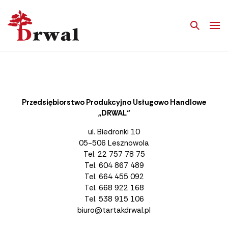
Pok
me
Przedsiębiorstwo Produkcyjno Usługowo Handlowe
„DRWAL“
ul. Biedronki 10
05-506 Lesznowola
Tel.
22 757 78 75
Tel.
604 867 489
Tel.
664 455 092
Tel.
668 922 168
Tel.
538 915 106
biuro@tartakdrwal.pl